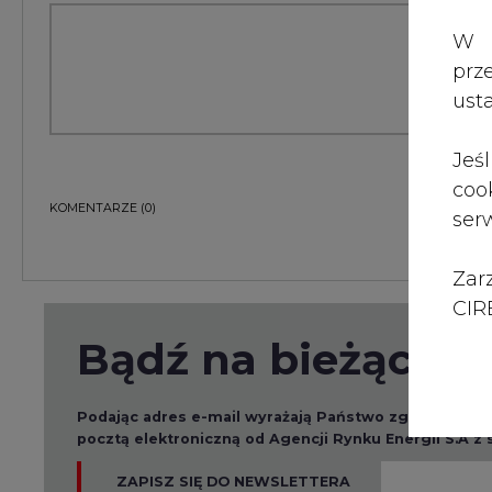
Zar
CIRE
Bądź na bieżąco
Podając adres e-mail wyrażają Państwo zgodę na ot
pocztą elektroniczną od Agencji Rynku Energii S.A z
ZAPISZ SIĘ DO NEWSLETTERA
Więcej informacji dotyczących przetwarzania przez
przysługujących Państwu prawach, znajduje się w
po
Raporty branżowe