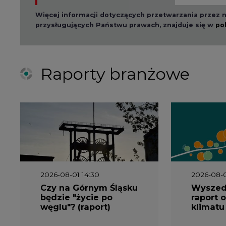
2026-08-01 14:30
2026-08-0
Czy na Górnym Śląsku
Wyszed
będzie "życie po
raport o
węglu"? (raport)
klimatu
2026-06-08 07:00
2026-05-2
Wyszedł raport
Wyszedł
"Bezpieczniej i taniej.
„Przez 