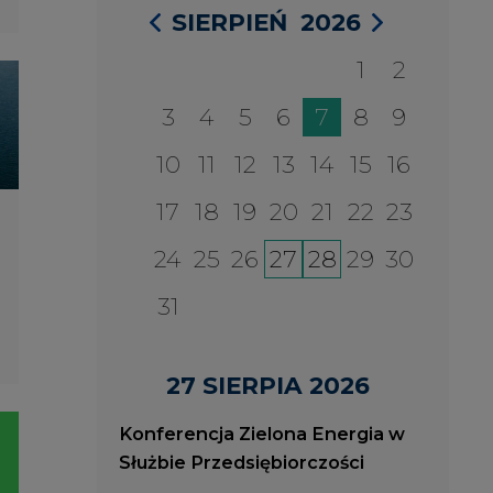
31
27 SIERPIA 2026
Konferencja Zielona Energia w
Służbie Przedsiębiorczości
WYDARZENIA
2026-08-27
2