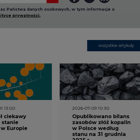
1 13:00
2026-07-09 10:30
ł ciekawy
Opublikowano bilans
 stanie
zasobów złóż kopalin
 w Europie
w Polsce według
stanu na 31 grudnia
2025 r.
3 16:00
2026-05-23 15:00
 raport
Koszty transformacji
gaz do OZE.
energetyki w Polsce