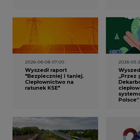
Ciepłownictwo na
Dekarbo
ratunek KSE"
ciepłow
system
Polsce”
2026-05-13 13:00
2026-05-1
FLIX opublikował
Emitel 
raport
Raport 
zrównoważonego
rok
rozwoju 2025