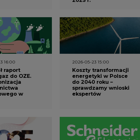
nizacja
do 2040 roku –
nictwa
sprawdzamy wnioski
owego w
ekspertów
1 10:30
2026-04-27 06:30
prezentuje
Czy polskie firmy w
ESG za 2025
ogóle wiedzą ile
energii zużywają?
Raport Schneider
Electric
2026-12-03