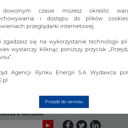
ząd Agencji Rynku Energii S.A Wydawca por
.pl
Przejdź do serwisu
rzymywanie treści marketingowych w postaci newslettera
 siedzibą w Warszawie.
 nas Państwa danych osobowych, w tym informacje o
lityce prywatności.
wszystkie artykuły