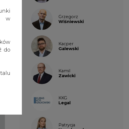
talu
Zawicki
KKG
Legal
Patrycja
Nowakowska
Patrycja
Wysocka
Paulina
Popiołek