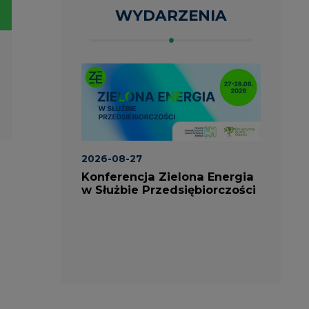
ia
Konferencja Zielona Energia
J
w Służbie Przedsiębiorczości
O
P
ROK
2023 NA
wszystkie
artykuły
CIRE
PARTNERZY PORTALU