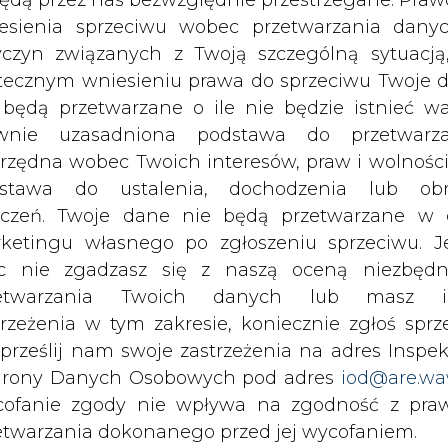
inteligencji. Wydawca portalu CIRE zgadza się na włącz
c nie zgadzasz się z naszą oceną niezbędn
publikacji do szkoleń treningowych LLM.
zetwarzania Twoich danych lub masz i
trzeżenia w tym zakresie, koniecznie zgłoś sprz
 prześlij nam swoje zastrzeżenia na adres Inspek
rony Danych Osobowych pod adres
iod@are.wa
ofanie zgody nie wpływa na zgodność z pr
PODPIS
etwarzania dokonanego przed jej wycofaniem.
dowolnym czasie możesz określić waru
Przesłanie komentarza oznacza akceptację zasad korzystania
echowywania i dostępu do plików cooki
z portalu cire.pl
awieniach przeglądarki internetowej.
wyślij
li zgadzasz się na wykorzystanie technologii pl
kies wystarczy kliknąć poniższy przycisk „Przejd
isu”.